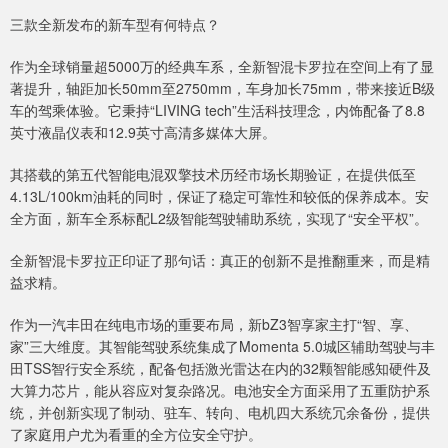
三款全新发布的新车型有何特点？
作为全球销量超5000万的经典车系，全新智混卡罗拉在空间上有了显
著提升，轴距加长50mm至2750mm，车身加长75mm，带来接近B级
车的驾乘体验。它秉持“LIVING tech”生活科技理念，内饰配备了8.8
英寸液晶仪表和12.9英寸高清多媒体大屏。
其搭载的第五代智能电混双擎技术历经市场长期验证，在提供低至
4.13L/100km油耗的同时，保证了稳定可靠性和较低的保养成本。安
全方面，新车全系标配L2级智能驾驶辅助系统，实现了“安全平权”。
全新智混卡罗拉正印证了那句话：真正的创新不是推翻重来，而是精
益求精。
作为一汽丰田在纯电市场的重要布局，新bZ3智享家主打“智、享、
家”三大维度。其智能驾驶系统集成了Momenta 5.0城区辅助驾驶与丰
田TSS智行安全系统，配备包括激光雷达在内的32颗智能感知硬件及
大算力芯片，能从容应对复杂路况。电池安全方面采用了五重防护系
统，并创新实现了制动、驻车、转向、电机四大系统冗余备份，提供
了家庭用户尤为看重的全方位安全守护。