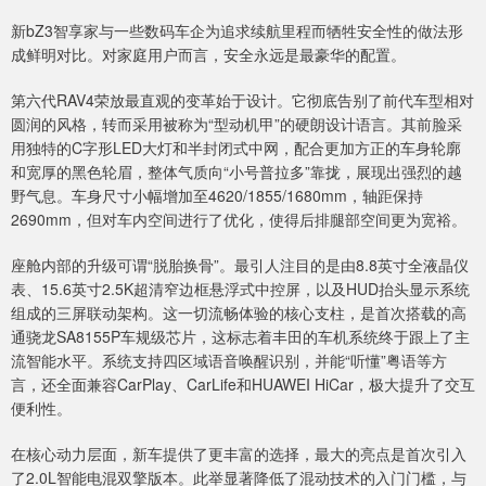
新bZ3智享家与一些数码车企为追求续航里程而牺牲安全性的做法形
成鲜明对比。对家庭用户而言，安全永远是最豪华的配置。
第六代RAV4荣放最直观的变革始于设计。它彻底告别了前代车型相对
圆润的风格，转而采用被称为“型动机甲”的硬朗设计语言。其前脸采
用独特的C字形LED大灯和半封闭式中网，配合更加方正的车身轮廓
和宽厚的黑色轮眉，整体气质向“小号普拉多”靠拢，展现出强烈的越
野气息。车身尺寸小幅增加至4620/1855/1680mm，轴距保持
2690mm，但对车内空间进行了优化，使得后排腿部空间更为宽裕。
座舱内部的升级可谓“脱胎换骨”。最引人注目的是由8.8英寸全液晶仪
表、15.6英寸2.5K超清窄边框悬浮式中控屏，以及HUD抬头显示系统
组成的三屏联动架构。这一切流畅体验的核心支柱，是首次搭载的高
通骁龙SA8155P车规级芯片，这标志着丰田的车机系统终于跟上了主
流智能水平。系统支持四区域语音唤醒识别，并能“听懂”粤语等方
言，还全面兼容CarPlay、CarLife和HUAWEI HiCar，极大提升了交互
便利性。
在核心动力层面，新车提供了更丰富的选择，最大的亮点是首次引入
了2.0L智能电混双擎版本。此举显著降低了混动技术的入门门槛，与