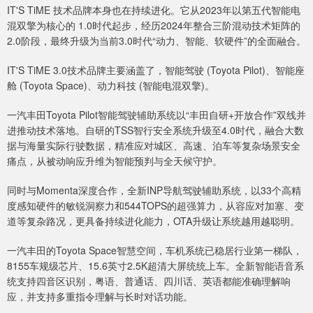
IT'S TiME 技术品牌本身也在持续进化。它从2023年以第五代智能电
混双擎为核心的 1.0时代起步，经历2024年整合三阶混动技术矩阵的
2.0阶段，最终升级为当前3.0时代“动力、智能、软硬件”的全面融合。
IT'S TiME 3.0技术品牌主要涵盖了，智能驾驶 (Toyota Pilot)、智能座
舱 (Toyota Space)、动力科技 (智能电混双擎)。
一汽丰田Toyota Pilot智能驾驶辅助系统以“丰田自研+开放合作”双线并
进推动技术落地。自研的TSS智行安全系统升级至4.0时代，融合大数
据与海量实际行驶数据，精准应对城区、高速、泊车等复杂场景安全
痛点，从被动响应升维为智能预判与全天候守护。
同时与Momenta深度合作，全新INP导航驾驶辅助系统，以33个高精
度感知硬件的敏锐洞察力和544TOPS的超强算力，从容应对加塞、变
道等复杂路况，更具备持续进化能力，OTA升级让系统越用越聪明。
一汽丰田的Toyota Space智慧空间，车机系统已稳居行业第一梯队，
8155车规级芯片、15.6英寸2.5K超清大屏统统上车。全新智能语音系
统支持四音区识别，粤语、普通话、四川话、英语都能准确理解响
应，并支持多重指令理解与长时对话功能。