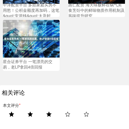
中泽配资平台 多娃家庭买房不
惠仁配资 海天味极鲜在锅气美
用愁！公积金额度再加码，这笔
食烹饪中的鲜味物质作用机制及
&quot;安居钱&quot;太及时
风味提升研究
星合证券平台 一笔漂亮的交
易，老LP拿回4倍回报
相关评论
本文评分
*