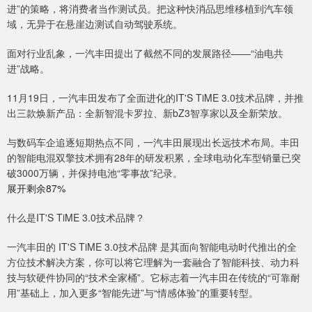
进”的策略，将消费者当作测试员。把这种快消品思维移植到汽车领
域，无异于在悬崖边测试自动驾驶系统。
面对行业乱象，一汽丰田提出了截然不同的发展路径——“油电共
进”战略。
11月19日，一汽丰田发布了全面进化的IT'S TiME 3.0技术品牌，并推
出三款焕新产品：全新智混卡罗拉、新bZ3智享家以及全新荣放。
与数码车企追逐短期热点不同，一汽丰田展现出长远技术布局。丰田
的智能电混双擎技术拥有28年的研发积累，全球电动化车型销量已突
破3000万辆，并保持电池“零事故”纪录。
展开剩余87%
什么是IT'S TiME 3.0技术品牌？
一汽丰田的 IT'S TiME 3.0技术品牌 是其面向智能电动时代推出的全
方位技术解决方案，你可以将它理解为一套融合了智能科技、动力科
技与软硬件协同的“技术全家桶”。它标志着一汽丰田在传统的“可靠耐
用”基础上，加入更多“智能先进”与“情感体验”的重要转型。