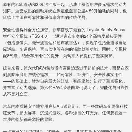
原有的2.5L混动和2.0L汽油版一起，形成了覆盖用户多元需求的动力
矩阵。这套成熟的混动系统在保证低至百公里4.59升油耗的同时，也
延续了丰田在可靠性和保值率方面的传统优势。
安全性也得到全方位加强。新车搭载了最新的 Toyota Safety Sense
智行安全系统（TSS 4.0），通过遍布车身的24个高精度感知硬件
（包括摄像头、毫米波雷达和超声波雷达），实现了包括全速域自适
应巡航、车道保持、盲点监测等在内的辅助驾驶功能。同时，全系标
配8气囊，结合车身刚性的提升，为驾乘人员提供了坚实防护。
综合来看，第六代RAV4荣放没有盲目追逐过于超前的技术，而是在深
刻洞察家庭用户核心需求——如可靠性、经济性、安全性和实用性
——的基础上，针对自身最大的短板（智能座舱）进行了重点强化，
并丰富了动力选择。第六代RAV4荣放向我们说明了，智能化与可靠性
从不是对立面。
汽车的本质是安全地将用户从A点送到B点。而一些数码车企更像科技
狂欢节，超大屏幕、沉浸式游戏、各种炫目的灯光秀。任何忽视这一
本质的创新都是危险的冒险。
一汽丰田的“反攻”则是，将安全、可靠、务实基础上的智能化竞争，