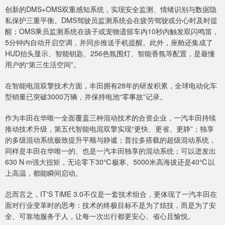
创新的DMS+OMS双重感知系统，实现安全监测、情绪识别与数据隐
私保护三重平衡。DMS驾驶员监测系统会在疲劳驾驶或分心时及时提
醒；OMS乘员监测系统在孩子或宠物遗留车内10秒内触发双闪鸣笛，
5分钟内自动开启空调，并同步推送手机提醒。此外，座舱还集成了
HUD抬头显示、智能钥匙、256色氛围灯、智能香氛等配置，是最懂
用户的“第三生活空间”。
在智能电混双擎技术方面，丰田拥有28年的研发积累，全球电动化车
型销量已突破3000万辆，并保持电池“零事故”记录。
作为丰田在华唯一全面覆盖三种混动技术的合资企业，一汽丰田持续
推动技术升级，第五代智能电混双擎实现“更快、更省、更静”；独享
的多级混动系统极致提升平顺与静谧；普拉多搭载的超级混动系统，
同样是丰田在华唯一的、也是一汽丰田独享的混动系统；可以迸发出
630 N·m强大扭矩，无论零下30℃极寒、5000米高海拔还是40℃以
上高温，都能瞬间启动。
总而言之，IT'S TiME 3.0不仅是一套技术组合，更体现了一汽丰田在
面对行业变革时的思考：技术的终极目标不是为了炫技，而是为了安
全、可靠地服务于人，让每一次出行都更安心、省心且愉悦。