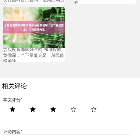
赛
指数收益凭证
炒股配资哪家好官网 和讯投顾
黄儒琛：当下量能充足，AI线值
得关注
相关评论
本文评分
*
评论内容
*