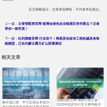
五五策略提示：文章来自网络，不代表本站观点。
上一篇：
云资管配资官网 链博会绿色农业链展区有何看点？记者
带你一探究竟！
下一篇：
红利策略官网 行业首个！网易灵动发布工程机械具身智
能模型，已在内蒙古露天矿山部署测试
相关文章
誉信配资平台 商品期货投资战
涌融优配官网 驰骋天路之巅！
略价值凸显：申万宏源证券成功
2025环拉萨自行车大赛鸣枪开
发行国内首批挂钩中证商品期货