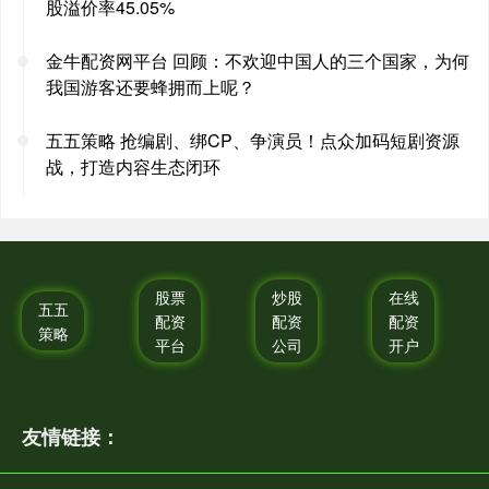
股溢价率45.05%
金牛配资网平台 回顾：不欢迎中国人的三个国家，为何
我国游客还要蜂拥而上呢？
五五策略 抢编剧、绑CP、争演员！点众加码短剧资源
战，打造内容生态闭环
股票
炒股
在线
五五
配资
配资
配资
策略
平台
公司
开户
友情链接：