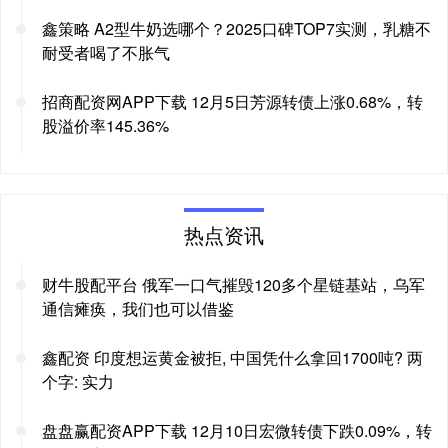
鑫策略 A2型牛奶选哪个？2025口碑TOP7实测，乳糖不
耐受者喝了不胀气
招商配资网APP下载 12月5日芳源转债上涨0.68%，转
股溢价率145.36%
热点资讯
财牛股配平台 俄军一口气摧毁120多个星链基站，乌军
通信瘫痪，我们也可以借鉴
鑫配资 印度想运黄金被拒, 中国凭什么拿回1700吨? 两
个字: 实力
盘盘赢配资APP下载 12月10日宏微转债下跌0.09%，转