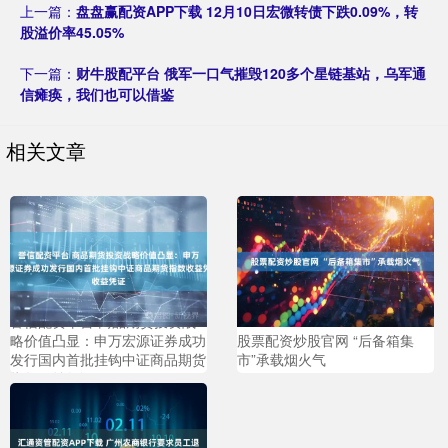
上一篇：
盘盘赢配资APP下载 12月10日宏微转债下跌0.09%，转
股溢价率45.05%
下一篇：
财牛股配平台 俄军一口气摧毁120多个星链基站，乌军通
信瘫痪，我们也可以借鉴
相关文章
誉信配资平台 商品期货投资战
略价值凸显：申万宏源证券成功
股票配资炒股官网 “后备箱集
发行国内首批挂钩中证商品期货
市”承载烟火气
指数收益凭证