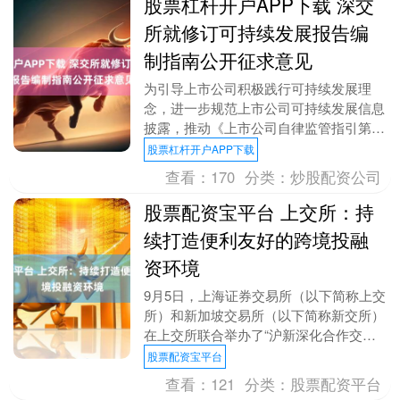
股票杠杆开户APP下载 深交
所就修订可持续发展报告编
制指南公开征求意见
为引导上市公司积极践行可持续发展理
念，进一步规范上市公司可持续发展信息
披露，推动《上市公司自律监管指引第17
号——可持续发展报告（试行）》（简称
股票杠杆开户APP下载
《指引》）落地实....
查看：
170
分类：
炒股配资公司
股票配资宝平台 上交所：持
续打造便利友好的跨境投融
资环境
9月5日，上海证券交易所（以下简称上交
所）和新加坡交易所（以下简称新交所）
在上交所联合举办了“沪新深化合作交流
会”。近70家沪市上市公司和两地机构积
股票配资宝平台
极参与。 近....
查看：
121
分类：
股票配资平台