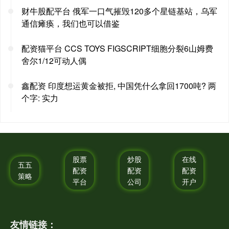
财牛股配平台 俄军一口气摧毁120多个星链基站，乌军
通信瘫痪，我们也可以借鉴
配资猫平台 CCS TOYS FIGSCRIPT细胞分裂6山姆费
舍尔1/12可动人偶
鑫配资 印度想运黄金被拒, 中国凭什么拿回1700吨? 两
个字: 实力
股票
炒股
在线
五五
配资
配资
配资
策略
平台
公司
开户
友情链接：