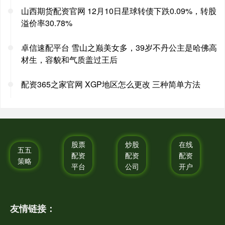
山西期货配资官网 12月10日星球转债下跌0.09%，转股
溢价率30.78%
卓信速配平台 雪山之巅美女多，39岁不丹公主是哈佛高
材生，容貌和气质盖过王后
配资365之家官网 XGP地区怎么更改 三种简单方法
股票
炒股
在线
五五
配资
配资
配资
策略
平台
公司
开户
友情链接：