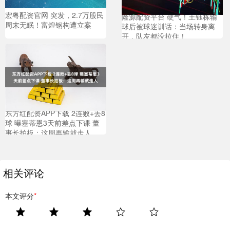
宏粤配资官网 突发，2.7万股民
隆源配资平台 硬气！王钰栋输
周末无眠！富煌钢构遭立案
球后被球迷训话：当场转身离
开，队友都没拉住！
东方红配资APP下载 2连败+丢8
球 曝塞蒂恩3天前差点下课 董
事长拍板：这周再输就走人
相关评论
本文评分
*