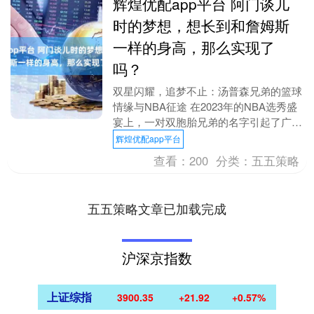
辉煌优配app平台 阿门谈儿
时的梦想，想长到和詹姆斯
一样的身高，那么实现了
吗？
双星闪耀，追梦不止：汤普森兄弟的篮球
情缘与NBA征途 在2023年的NBA选秀盛
宴上，一对双胞胎兄弟的名字引起了广泛
关注——阿门·汤普森与奥萨尔·汤普森。
辉煌优配app平台
阿门，....
查看：
200
分类：
五五策略
五五策略文章已加载完成
沪深京指数
上证综指
3900.35
+21.92
+0.57%