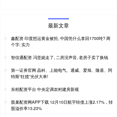
最新文章
鑫配资 印度想运黄金被拒, 中国凭什么拿回1700吨? 两
个字: 实力
智信通配资 冯坚妮走了, 二房没声音, 老房子卖了换钱
第一证券官网 晶科、上能电气、通威、爱旭、隆基、阿
特斯“狂揽”光伏大单!
东程配资平台 中央定调农村建房新规
股巢配资网APP下载 12月10日航宇转债上涨2.17%，转
股溢价率13.23%