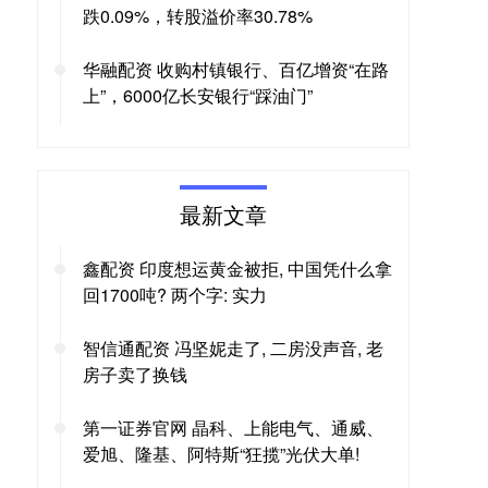
跌0.09%，转股溢价率30.78%
华融配资 收购村镇银行、百亿增资“在路
上”，6000亿长安银行“踩油门”
最新文章
鑫配资 印度想运黄金被拒, 中国凭什么拿
回1700吨? 两个字: 实力
智信通配资 冯坚妮走了, 二房没声音, 老
房子卖了换钱
第一证券官网 晶科、上能电气、通威、
爱旭、隆基、阿特斯“狂揽”光伏大单!