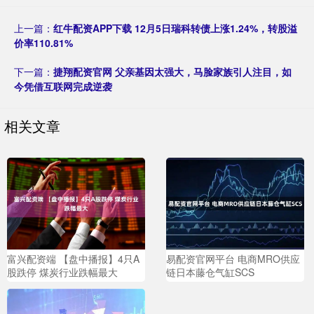
上一篇：
红牛配资APP下载 12月5日瑞科转债上涨1.24%，转股溢
价率110.81%
下一篇：
捷翔配资官网 父亲基因太强大，马脸家族引人注目，如
今凭借互联网完成逆袭
相关文章
富兴配资端 【盘中播报】4只A
易配资官网平台 电商MRO供应
股跌停 煤炭行业跌幅最大
链日本藤仓气缸SCS