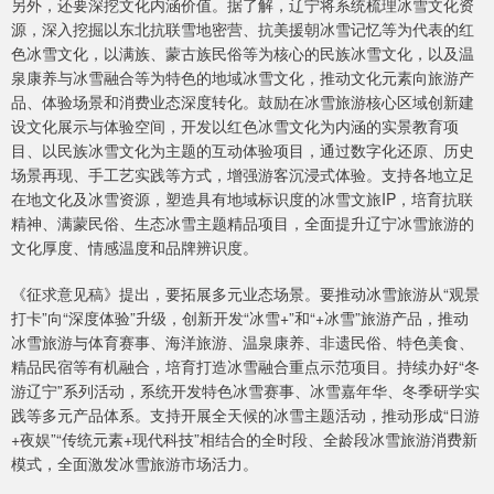
另外，还要深挖文化内涵价值。据了解，辽宁将系统梳理冰雪文化资
源，深入挖掘以东北抗联雪地密营、抗美援朝冰雪记忆等为代表的红
色冰雪文化，以满族、蒙古族民俗等为核心的民族冰雪文化，以及温
泉康养与冰雪融合等为特色的地域冰雪文化，推动文化元素向旅游产
品、体验场景和消费业态深度转化。鼓励在冰雪旅游核心区域创新建
设文化展示与体验空间，开发以红色冰雪文化为内涵的实景教育项
目、以民族冰雪文化为主题的互动体验项目，通过数字化还原、历史
场景再现、手工艺实践等方式，增强游客沉浸式体验。支持各地立足
在地文化及冰雪资源，塑造具有地域标识度的冰雪文旅IP，培育抗联
精神、满蒙民俗、生态冰雪主题精品项目，全面提升辽宁冰雪旅游的
文化厚度、情感温度和品牌辨识度。
《征求意见稿》提出，要拓展多元业态场景。要推动冰雪旅游从“观景
打卡”向“深度体验”升级，创新开发“冰雪+”和“+冰雪”旅游产品，推动
冰雪旅游与体育赛事、海洋旅游、温泉康养、非遗民俗、特色美食、
精品民宿等有机融合，培育打造冰雪融合重点示范项目。持续办好“冬
游辽宁”系列活动，系统开发特色冰雪赛事、冰雪嘉年华、冬季研学实
践等多元产品体系。支持开展全天候的冰雪主题活动，推动形成“日游
+夜娱”“传统元素+现代科技”相结合的全时段、全龄段冰雪旅游消费新
模式，全面激发冰雪旅游市场活力。