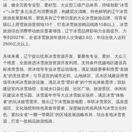
涵，健全完善专业型、爱好型、大众型三级产品体系，持续创新“冰雪
+”“+冰雪”多元业态与消费场景，构建层次清晰、特色鲜明的辽宁冰雪
旅游发展新格局，塑造具有辽宁辨识度的大众冰雪旅游品牌。培育省
级以上滑雪旅游度假地10个，打造冰雪旅游精品线路10条以上，冰雪
旅游综合消费带动效应显著增强，辽宁冰雪品牌影响力全面提升。力
争到2027年，全省冰雪旅游年接待人次突破2.6亿，年综合收入达到
2500亿元以上。
具体来看，辽宁提出统筹冰雪资源开发。要聚焦专业、爱好、大众三
个维度，全面推进冰雪旅游资源开发利用。支持条件优越地区建设高
标准滑雪场、滑冰馆等专业冰雪运动场地，满足顶级赛事和滑雪“发烧
友”的竞技需求；引导适宜的城市近郊、山地林区、滨水区域建设滑雪
场等休闲冰雪旅游设施，满足冰雪“爱好者”的个性化体验需求；鼓励
建设室内冰雪场馆，在城乡口袋公园、社区广场、旅游景区、休闲街
区建设冰雪乐园、冰雪嘉年华等大众冰雪娱乐场所，满足冰雪“体验
者”的玩冰嬉雪需求。推出辽宁冰雪旅游地图，串联冰雪景区、温泉度
假区、文化场馆和特色美食等要素，深度融合民俗风情与冰雪文化特
色。紧扣全省“一圈一带两区”的区域发展战略布局，结合各地冰雪资
源，打造一批精品旅游线路。