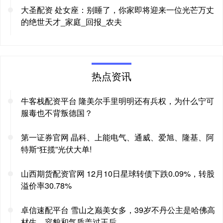
大圣配资 处女座：别睡了，你家即将迎来一位光芒万丈
的绝世天才_家庭_回报_农夫
热点资讯
牛客栈配资平台 隆美尔手里明明还有兵权，为什么宁可
服毒也不背叛德国？
第一证券官网 晶科、上能电气、通威、爱旭、隆基、阿
特斯“狂揽”光伏大单!
山西期货配资官网 12月10日星球转债下跌0.09%，转股
溢价率30.78%
卓信速配平台 雪山之巅美女多，39岁不丹公主是哈佛高
材生，容貌和气质盖过王后