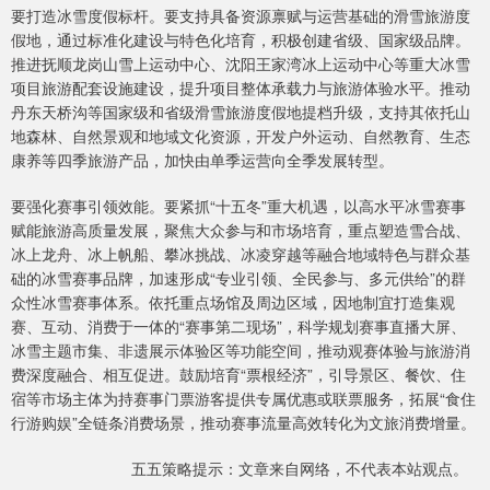
要打造冰雪度假标杆。要支持具备资源禀赋与运营基础的滑雪旅游度
假地，通过标准化建设与特色化培育，积极创建省级、国家级品牌。
推进抚顺龙岗山雪上运动中心、沈阳王家湾冰上运动中心等重大冰雪
项目旅游配套设施建设，提升项目整体承载力与旅游体验水平。推动
丹东天桥沟等国家级和省级滑雪旅游度假地提档升级，支持其依托山
地森林、自然景观和地域文化资源，开发户外运动、自然教育、生态
康养等四季旅游产品，加快由单季运营向全季发展转型。
要强化赛事引领效能。要紧抓“十五冬”重大机遇，以高水平冰雪赛事
赋能旅游高质量发展，聚焦大众参与和市场培育，重点塑造雪合战、
冰上龙舟、冰上帆船、攀冰挑战、冰凌穿越等融合地域特色与群众基
础的冰雪赛事品牌，加速形成“专业引领、全民参与、多元供给”的群
众性冰雪赛事体系。依托重点场馆及周边区域，因地制宜打造集观
赛、互动、消费于一体的“赛事第二现场”，科学规划赛事直播大屏、
冰雪主题市集、非遗展示体验区等功能空间，推动观赛体验与旅游消
费深度融合、相互促进。鼓励培育“票根经济”，引导景区、餐饮、住
宿等市场主体为持赛事门票游客提供专属优惠或联票服务，拓展“食住
行游购娱”全链条消费场景，推动赛事流量高效转化为文旅消费增量。
五五策略提示：文章来自网络，不代表本站观点。