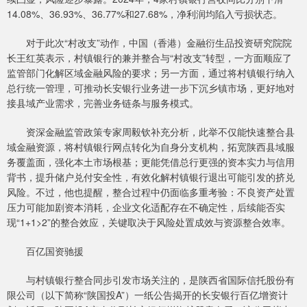
14.08%、36.93%、36.77%和27.68%，净利润均陷入亏损状态。
对于此次“村改支”动作，中国（香港）金融衍生品投资研究院院
长王红英表示，村镇银行的兼并整合与“村改支”转型，一方面顺应了
监管部门化解区域金融风险的要求；另一方面，通过将村镇银行纳入
总行统一管理，可推动长安银行业务进一步下沉乡镇市场，更好地对
接县域产业需求，完善业务链条与服务模式。
资深金融监管政策专家周毅钦补充分析，此举不仅能快速整合县
域金融资源，将村镇银行网点转化为自身分支机构，拓宽陕西县域服
务覆盖面，强化本土市场根基；更能凭借总行更强的资本实力与信用
背书，提升储户兑付安全性，有效化解村镇银行退出可能引发的挤兑
风险。不过，他也提醒，整合过程中仍面临多重考验：不良资产处置
压力可能加剧资本消耗，企业文化适配存在不确定性，后续能否实
现“1+1>2”的整合效应，关键取决于风险处置成效与资源整合效率。
百亿国资驰援
与村镇银行整合同步引发市场关注的，是陕西省国际信托股份有
限公司（以下简称“陕国投A”）一纸公告揭开的长安银行百亿增资计