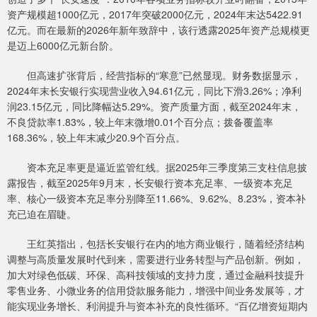
资产规模超1000亿元，2017年突破2000亿元，2024年末达5422.91
亿元。而在最新的2026年新年致辞中，该行透露2025年资产总规模更
是迈上6000亿元新台阶。
但高速扩张背后，经营指标的“寒意”已然显现。财务数据显示，
2024年末长安银行实现营业收入94.61亿元，同比下滑3.26%；净利
润23.15亿元，同比降幅达5.29%。资产质量方面，截至2024年末，
不良贷款率1.83%，较上年末微增0.01个百分点；拨备覆盖率
168.36%，较上年末减少20.9个百分点。
资本充足率更是逼近监管红线。据2025年三季度第三支柱信息披
露报告，截至2025年9月末，长安银行资本充足率、一级资本充足
率、核心一级资本充足率分别降至11.66%、9.62%、8.23%，资本补
充已迫在眉睫。
王红英指出，包括长安银行在内的地方商业银行，随着经济结构
调整与高质量发展时代到来，需要进行业务转型与产品创新。例如，
加大对绿色低碳、环保、高科技领域的支持力度，通过金融科技提升
零售业务、小微业务的信用贷款服务能力，增强中间业务发展等，才
能实现业务增长、利润提升与资本补充的良性循环。“百亿增资短期内