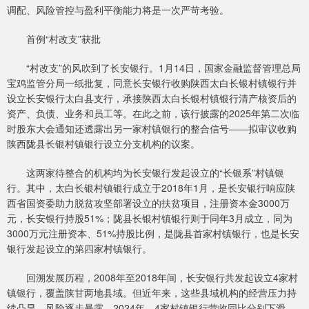
调配、风险管控与盈利平衡能力将是一次严苛考验。
首例“村改支”获批
“村改支”的风吹到了长安银行。1月14日，国家金融监督管理总局
宝鸡监管分局一纸批复，同意长安银行收购陕西太白长银村镇银行并
设立长安银行太白县支行，承接陕西太白长银村镇银行清产核资后的
资产、负债、业务和员工等。在此之前，该行披露的2025年第二次临
时股东大会通知还透露出另一家村镇银行的整合信号——拟审议收购
陕西陇县长银村镇银行设立分支机构的议案。
这两家待整合的机构均为长安银行发起设立的“长银系”村镇银
行。其中，太白长银村镇银行成立于2018年1月，是长安银行响应陕
西省国资委助力脱贫攻坚部署设立的扶贫项目，注册资本金3000万
元，长安银行持股51%；陇县长银村镇银行则于同年3月成立，同为
3000万元注册资本、51%持股比例，是陇县首家村镇银行，也是长安
银行发起设立的第四家村镇银行。
回溯发展历程，2008年至2018年间，长安银行共发起设立4家村
镇银行，覆盖陕甘两地县域。但近年来，这些县域机构的经营压力持
续凸显，风险逐步暴露。2024年，4家村镇银行营收同比分别下滑