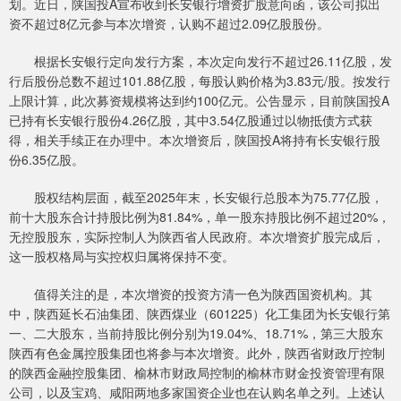
划。近日，陕国投A宣布收到长安银行增资扩股意向函，该公司拟出
资不超过8亿元参与本次增资，认购不超过2.09亿股股份。
根据长安银行定向发行方案，本次定向发行不超过26.11亿股，发
行后股份总数不超过101.88亿股，每股认购价格为3.83元/股。按发行
上限计算，此次募资规模将达到约100亿元。公告显示，目前陕国投A
已持有长安银行股份4.26亿股，其中3.54亿股通过以物抵债方式获
得，相关手续正在办理中。本次增资后，陕国投A将持有长安银行股
份6.35亿股。
股权结构层面，截至2025年末，长安银行总股本为75.77亿股，
前十大股东合计持股比例为81.84%，单一股东持股比例不超过20%，
无控股股东，实际控制人为陕西省人民政府。本次增资扩股完成后，
这一股权格局与实控权归属将保持不变。
值得关注的是，本次增资的投资方清一色为陕西国资机构。其
中，陕西延长石油集团、陕西煤业（601225）化工集团为长安银行第
一、二大股东，当前持股比例分别为19.04%、18.71%，第三大股东
陕西有色金属控股集团也将参与本次增资。此外，陕西省财政厅控制
的陕西金融控股集团、榆林市财政局控制的榆林市财金投资管理有限
公司，以及宝鸡、咸阳两地多家国资企业也在认购名单之列。上述认