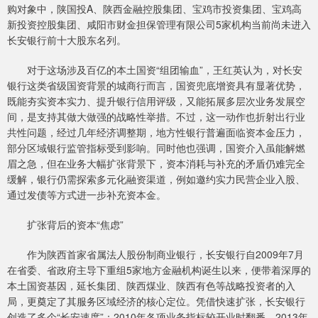
购对象中，陕国投A、陕西金融控股集团、宝鸡市投资集团、宝鸡高
新投资控股集团、咸阳市财金担保管理有限公司5家机构当前尚未进入
长安银行前十大股东名列。
对于这场涉及百亿的本土国资“组团输血”，王红英认为，对长安
银行这类省级国资背景的城商行而言，国资兜底增资具有显著优势，
既能夯实资本实力、提升银行信用评级，又能拓展多层次业务发展空
间，是支持其做大做强的战略性举措。不过，这一动作也折射出行业
共性问题，经过几年经济调整期，地方性银行普遍面临资本金压力，
部分区域银行监管指标受到影响。同时他也强调，国资介入虽能解燃
眉之急，但在业务大幅扩张背景下，资本消耗与补充的矛盾仍难完全
缓解，银行仍需探索多元化融资渠道，例如邀约实力民营企业入股、
通过发债等方式进一步补充资本金。
扩张背后的资本“焦虑”
作为陕西首家省属法人股份制商业银行，长安银行自2009年7月
在省委、省政府主导下重组5家地方金融机构诞生以来，便带着深厚的
本土国资基因，延长集团、陕西煤业、陕西有色等战略投资者的入
局，更奠定了其服务区域经济的核心定位。凭借快速扩张，长安银行
创造了多个“长安速度”：2010年各项业务指标较开业时翻番，2013年