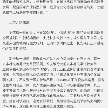
确实能缓解资本压力，但长期来看，必须从战略层面推动自身高质量
发展，配合国家产业转型升级，提升专业化综合金融服务能力，才能
从根本上解决资本焦虑问题。”
上市之路未果
更值得一提的是，早在2021年，《陕西省“十四五”金融业高质量
发展规划》中就明确提出，支持长安银行上市，成立理财子公司，争
取进入国内城商行领先行列。但四年多时间过去，长安银行上市进程
仍无实质性进展。
对于这一困境，周毅钦分析认为核心症结集中在三方面：其一，
资本补充难题成为首要瓶颈。长安银行此前资本补充渠道较为单一，
主要依赖利润留存与资本债发行，难以匹配业务扩张带来的资本消耗
需求，尽管此次获批百亿国资定增，但市场化资本补充能力仍显薄
弱；其二，不良资产压力持续凸显，2024年末不良贷款率略升，拨备
覆盖率则明显下降，资产质量问题成为上市审核的重要障碍；其三，
资本补充与风险化解并行对运营能力提出更高要求。他强调，当前长
安银行既要推进百亿定增落地优化资本结构，又要加大不良处置力
度、整合村镇银行，这对资源调配、风险管控与盈利平衡能力均提出
严苛考验，这些因素对其上市都会形成较大挑战。