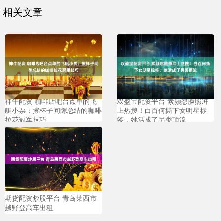
相关文章
神牛配资 咖啡店吧台点单的飞
双盈宝配资平台 素颜怼脸照冲
艇小票；擦杯子间隙总结的咖啡
上热搜！白百何撕下女明星标
拉花冠军技巧
签，她活成了另类顶流
期货配资炒股平台 青岛莱西市
越野登高车出租