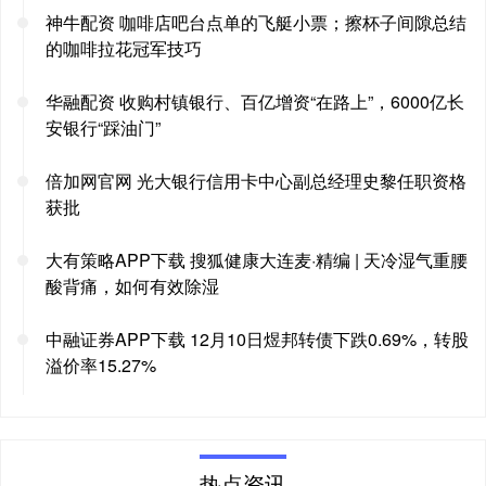
神牛配资 咖啡店吧台点单的飞艇小票；擦杯子间隙总结
的咖啡拉花冠军技巧
华融配资 收购村镇银行、百亿增资“在路上”，6000亿长
安银行“踩油门”
倍加网官网 光大银行信用卡中心副总经理史黎任职资格
获批
大有策略APP下载 搜狐健康大连麦·精编 | 天冷湿气重腰
酸背痛，如何有效除湿
中融证券APP下载 12月10日煜邦转债下跌0.69%，转股
溢价率15.27%
热点资讯