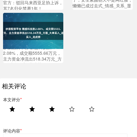
官方：驳回马来西亚足协上诉，
懒懒已成过去式_情感_关系_显
其7名归化禁赛1年！
得
炒股配资平台 麒盛科技跌
2.08%，成交额5555.66万元，
主力资金净流出518.34万元_方
面_大单买入_龙虎榜
相关评论
本文评分
*
评论内容
*