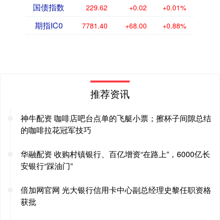
国债指数
229.62
+0.02
+0.01%
期指IC0
7781.40
+68.00
+0.88%
推荐资讯
神牛配资 咖啡店吧台点单的飞艇小票；擦杯子间隙总结
的咖啡拉花冠军技巧
华融配资 收购村镇银行、百亿增资“在路上”，6000亿长
安银行“踩油门”
倍加网官网 光大银行信用卡中心副总经理史黎任职资格
获批