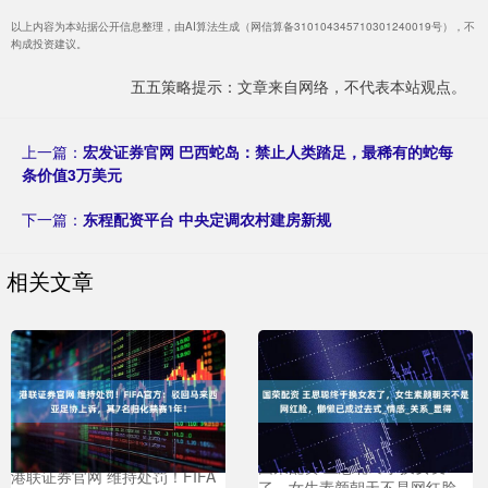
以上内容为本站据公开信息整理，由AI算法生成（网信算备310104345710301240019号），不
构成投资建议。
五五策略提示：文章来自网络，不代表本站观点。
上一篇：
宏发证券官网 巴西蛇岛：禁止人类踏足，最稀有的蛇每
条价值3万美元
下一篇：
东程配资平台 中央定调农村建房新规
相关文章
国荣配资 王思聪终于换女友
港联证券官网 维持处罚！FIFA
了，女生素颜朝天不是网红脸，