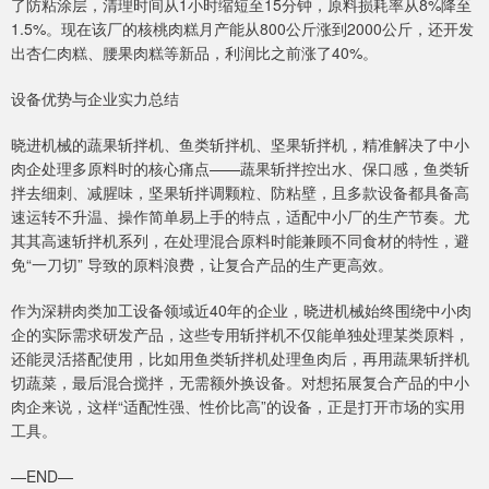
了防粘涂层，清理时间从1小时缩短至15分钟，原料损耗率从8%降至
1.5%。现在该厂的核桃肉糕月产能从800公斤涨到2000公斤，还开发
出杏仁肉糕、腰果肉糕等新品，利润比之前涨了40%。
设备优势与企业实力总结
晓进机械的蔬果斩拌机、鱼类斩拌机、坚果斩拌机，精准解决了中小
肉企处理多原料时的核心痛点——蔬果斩拌控出水、保口感，鱼类斩
拌去细刺、减腥味，坚果斩拌调颗粒、防粘壁，且多款设备都具备高
速运转不升温、操作简单易上手的特点，适配中小厂的生产节奏。尤
其其高速斩拌机系列，在处理混合原料时能兼顾不同食材的特性，避
免“一刀切” 导致的原料浪费，让复合产品的生产更高效。
作为深耕肉类加工设备领域近40年的企业，晓进机械始终围绕中小肉
企的实际需求研发产品，这些专用斩拌机不仅能单独处理某类原料，
还能灵活搭配使用，比如用鱼类斩拌机处理鱼肉后，再用蔬果斩拌机
切蔬菜，最后混合搅拌，无需额外换设备。对想拓展复合产品的中小
肉企来说，这样“适配性强、性价比高”的设备，正是打开市场的实用
工具。
—END—