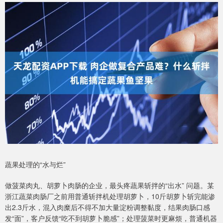
蔬果处理的“水与烂”
做菠菜肉丸、胡萝卜肉肠的企业，最头疼蔬果斩拌的“出水” 问题。某
浙江蔬菜肉肠厂之前用普通斩拌机处理胡萝卜，10斤胡萝卜斩完能渗
出2.3斤水，混入肉糜后不得不加大量淀粉调整黏度，结果肉肠口感
发“面”，客户反馈“吃不到胡萝卜脆感”；处理菠菜时更麻烦，普通机器