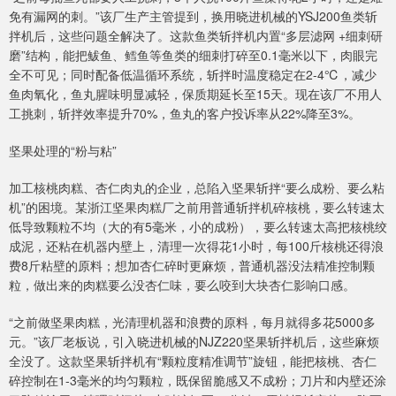
免有漏网的刺。”该厂生产主管提到，换用晓进机械的YSJ200鱼类斩
拌机后，这些问题全解决了。这款鱼类斩拌机内置“多层滤网 +细刺研
磨”结构，能把鲅鱼、鳕鱼等鱼类的细刺打碎至0.1毫米以下，肉眼完
全不可见；同时配备低温循环系统，斩拌时温度稳定在2-4℃，减少
鱼肉氧化，鱼丸腥味明显减轻，保质期延长至15天。现在该厂不用人
工挑刺，斩拌效率提升70%，鱼丸的客户投诉率从22%降至3%。
坚果处理的“粉与粘”
加工核桃肉糕、杏仁肉丸的企业，总陷入坚果斩拌“要么成粉、要么粘
机”的困境。某浙江坚果肉糕厂之前用普通斩拌机碎核桃，要么转速太
低导致颗粒不均（大的有5毫米，小的成粉），要么转速太高把核桃绞
成泥，还粘在机器内壁上，清理一次得花1小时，每100斤核桃还得浪
费8斤粘壁的原料；想加杏仁碎时更麻烦，普通机器没法精准控制颗
粒，做出来的肉糕要么没杏仁味，要么咬到大块杏仁影响口感。
“之前做坚果肉糕，光清理机器和浪费的原料，每月就得多花5000多
元。”该厂老板说，引入晓进机械的NJZ220坚果斩拌机后，这些麻烦
全没了。这款坚果斩拌机有“颗粒度精准调节”旋钮，能把核桃、杏仁
碎控制在1-3毫米的均匀颗粒，既保留脆感又不成粉；刀片和内壁还涂