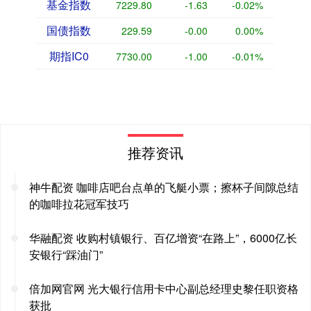
基金指数
7229.80
-1.63
-0.02%
国债指数
229.59
-0.00
0.00%
期指IC0
7730.00
-1.00
-0.01%
推荐资讯
神牛配资 咖啡店吧台点单的飞艇小票；擦杯子间隙总结
的咖啡拉花冠军技巧
华融配资 收购村镇银行、百亿增资“在路上”，6000亿长
安银行“踩油门”
倍加网官网 光大银行信用卡中心副总经理史黎任职资格
获批