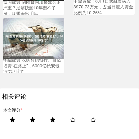
中金黄金：8月1日获融资买入
创同配资 阴阳合同顶格处罚多
3970.73万元，占当日流入资金
严重？足够快船10年翻不了
比例为10.26%
身，联盟会出手吗
华融配资 收购村镇银行、百亿
增资“在路上”，6000亿长安银
行“踩油门”
相关评论
本文评分
*