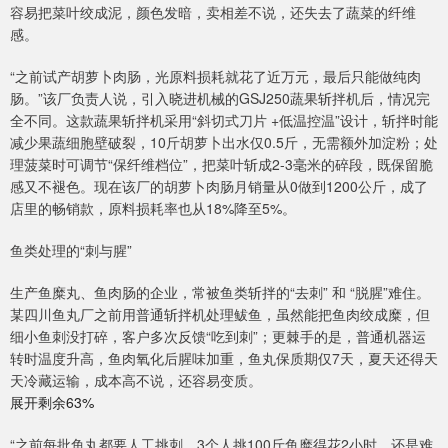
容易把菜叶绞成泥，颜色发暗，卖相差不说，还失去了蔬菜的纤维
感。
“之前试产胡萝卜肉肠，光原料损耗就花了近万元，最后只能做纯肉
肠。”该厂负责人说，引入晓进机械的GSJ250蔬果斩拌机后，情况完
全不同。这款蔬果斩拌机采用“斜切式刀片 +低温控温”设计，斩拌时能
减少果蔬细胞壁破裂，10斤胡萝卜出水仅0.5斤，无需额外加淀粉；处
理菠菜时可调节“保纤维档位”，把菜叶斩成2-3毫米的碎段，既保留脆
感又不褪色。现在该厂的胡萝卜肉肠月销量从0做到1200公斤，成了
店里的畅销款，原料损耗率也从18%降至5%。
鱼类处理的“刺与腥”
生产鱼糜丸、鱼肉肠的企业，常被鱼类斩拌的“去刺” 和 “脱腥”难住。
某四川鱼丸厂之前用普通斩拌机处理鲅鱼，虽然能把鱼肉绞成糜，但
细小鱼刺没打碎，客户多次反馈“吃到刺”；更棘手的是，普通机器运
转时温度升高，鱼肉氧化后腥味加重，鱼丸保质期仅7天，夏天还得天
天冷藏运输，成本高不说，还容易变质。
展开剩余63%
“之前每批鱼丸都要人工挑刺，3个人挑100斤鱼糜得花2小时，还是难