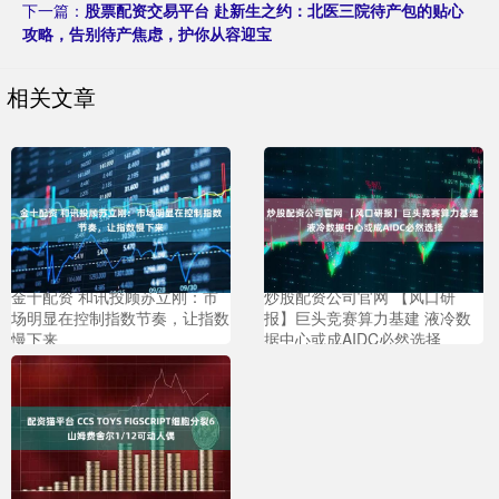
下一篇：
股票配资交易平台 赴新生之约：北医三院待产包的贴心
攻略，告别待产焦虑，护你从容迎宝
相关文章
金十配资 和讯投顾苏立刚：市
炒股配资公司官网 【风口研
场明显在控制指数节奏，让指数
报】巨头竞赛算力基建 液冷数
慢下来
据中心或成AIDC必然选择