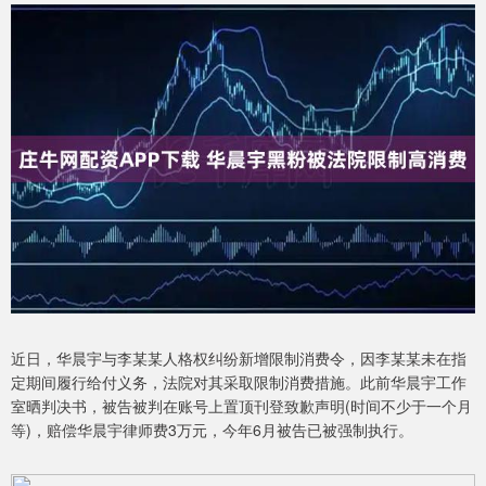
近日，华晨宇与李某某人格权纠纷新增限制消费令，因李某某未在指
定期间履行给付义务，法院对其采取限制消费措施。此前华晨宇工作
室晒判决书，被告被判在账号上置顶刊登致歉声明(时间不少于一个月
等)，赔偿华晨宇律师费3万元，今年6月被告已被强制执行。