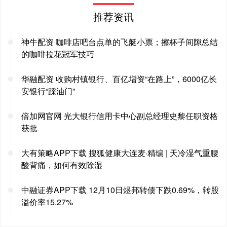
推荐资讯
神牛配资 咖啡店吧台点单的飞艇小票；擦杯子间隙总结
的咖啡拉花冠军技巧
华融配资 收购村镇银行、百亿增资“在路上”，6000亿长
安银行“踩油门”
倍加网官网 光大银行信用卡中心副总经理史黎任职资格
获批
大有策略APP下载 搜狐健康大连麦·精编 | 天冷湿气重腰
酸背痛，如何有效除湿
中融证券APP下载 12月10日煜邦转债下跌0.69%，转股
溢价率15.27%