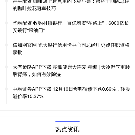
神牛配资 咖啡店吧台点单的飞艇小票；擦杯子间隙总结
的咖啡拉花冠军技巧
华融配资 收购村镇银行、百亿增资“在路上”，6000亿长
安银行“踩油门”
倍加网官网 光大银行信用卡中心副总经理史黎任职资格
获批
大有策略APP下载 搜狐健康大连麦·精编 | 天冷湿气重腰
酸背痛，如何有效除湿
中融证券APP下载 12月10日煜邦转债下跌0.69%，转股
溢价率15.27%
热点资讯