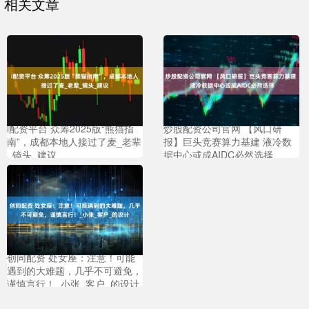
相关文章
i配资平台 众筹2025版“熊猫指
炒股配资公司官网 【风口研
南”，成都本地人接过了麦_老辈
报】巨头竞赛算力基建 液冷数
_镜头_建议
据中心或成AIDC必然选择
创同配资 处女座：注意！可能
遇到的大难题，几乎不可避免，
谨慎言行！_小张_客户_的设计