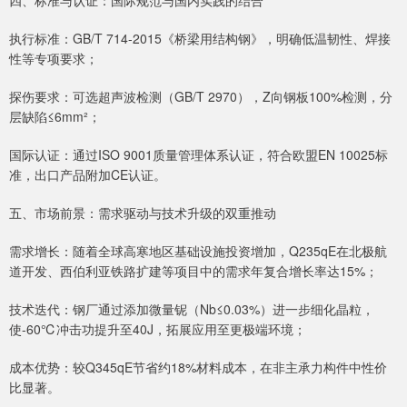
四、标准与认证：国际规范与国内实践的结合
执行标准：GB/T 714-2015《桥梁用结构钢》，明确低温韧性、焊接
性等专项要求；
探伤要求：可选超声波检测（GB/T 2970），Z向钢板100%检测，分
层缺陷≤6mm²；
国际认证：通过ISO 9001质量管理体系认证，符合欧盟EN 10025标
准，出口产品附加CE认证。
五、市场前景：需求驱动与技术升级的双重推动
需求增长：随着全球高寒地区基础设施投资增加，Q235qE在北极航
道开发、西伯利亚铁路扩建等项目中的需求年复合增长率达15%；
技术迭代：钢厂通过添加微量铌（Nb≤0.03%）进一步细化晶粒，
使-60℃冲击功提升至40J，拓展应用至更极端环境；
成本优势：较Q345qE节省约18%材料成本，在非主承力构件中性价
比显著。