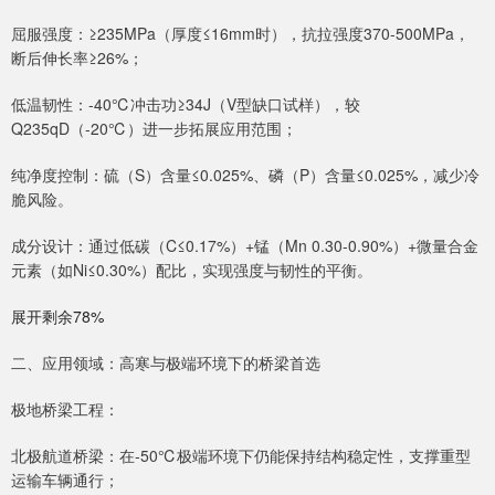
屈服强度：≥235MPa（厚度≤16mm时），抗拉强度370-500MPa，
断后伸长率≥26%；
低温韧性：-40℃冲击功≥34J（V型缺口试样），较
Q235qD（-20℃）进一步拓展应用范围；
纯净度控制：硫（S）含量≤0.025%、磷（P）含量≤0.025%，减少冷
脆风险。
成分设计：通过低碳（C≤0.17%）+锰（Mn 0.30-0.90%）+微量合金
元素（如Ni≤0.30%）配比，实现强度与韧性的平衡。
展开剩余78%
二、应用领域：高寒与极端环境下的桥梁首选
极地桥梁工程：
北极航道桥梁：在-50℃极端环境下仍能保持结构稳定性，支撑重型
运输车辆通行；