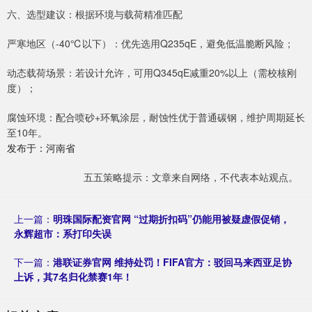
六、选型建议：根据环境与载荷精准匹配
严寒地区（-40℃以下）：优先选用Q235qE，避免低温脆断风险；
动态载荷场景：若设计允许，可用Q345qE减重20%以上（需校核刚
度）；
腐蚀环境：配合喷砂+环氧涂层，耐蚀性优于普通碳钢，维护周期延长
至10年。
发布于：河南省
五五策略提示：文章来自网络，不代表本站观点。
上一篇：
明珠国际配资官网 “过期折扣码”仍能用被疑虚假促销，
永辉超市：系打印失误
下一篇：
港联证券官网 维持处罚！FIFA官方：驳回马来西亚足协
上诉，其7名归化禁赛1年！