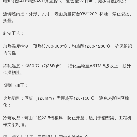
电炉初炼+LF精炼+VD真空脱气：氢含量≤2 ppm，减少白点缺陷；
连铸坯内控：外形、尺寸、表面质量符合YB/T2021标准，禁止裂纹、
折叠。
轧制工艺：
加热温度控制：预热段700-900℃，均热段1200-1280℃，确保组织
均匀性；
终轧温度：≤850℃（Q235qE），细化晶粒至ASTM 8级以上，提升
低温韧性。
切割与加工：
火焰切割：厚板（≥20mm）需预热至120-150℃，避免热影响区脆
化；
冷弯成型：弯曲半径≥2.5倍板厚，防止开裂，适用于槽型梁、工程机
械支架制造。