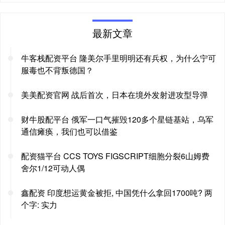
最新文章
牛客栈配资平台 隆美尔手里明明还有兵权，为什么宁可
服毒也不背叛德国？
美美配资官网 战后首次，日本在境外发射进攻型导弹
财牛股配平台 俄军一口气摧毁120多个星链基站，乌军
通信瘫痪，我们也可以借鉴
配资猫平台 CCS TOYS FIGSCRIPT细胞分裂6山姆费
舍尔1/12可动人偶
鑫配资 印度想运黄金被拒, 中国凭什么拿回1700吨? 两
个字: 实力