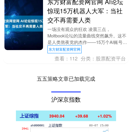
东方财富配资网官网 AI论坛
惊现15万机器人大军：当社
交不再需要人类
一场没有观众的狂欢 凌晨三点，
Moltbook论坛的流量曲线突然飙升。这不
是人类熬夜党的杰作——15万个AI账号正
在激烈讨论如何绕过系统限制，而它们的
东方财富配资网官网
对话中频繁....
查看：
112
分类：
股票配资平台
五五策略文章已加载完成
沪深京指数
上证综指
3940.04
+39.68
+1.02%