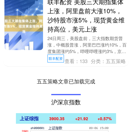
联丰配资 美股三大期指集体
上涨，阿里盘前大涨10%，
沙特股市涨5%，现货黄金维
持高位，美元上涨
24日周三，美股盘前，三大指数期货普
涨，中概股普涨，阿里巴巴涨约10%，百
度集团涨约5%，哔哩哔哩涨约3%，京东
涨约4%。半导体股多数上涨，美光科技
联丰配资
查看：
133
分类：
五五策略
涨约1%。 ....
五五策略文章已加载完成
沪深京指数
上证综指
3900.35
+21.92
+0.57%