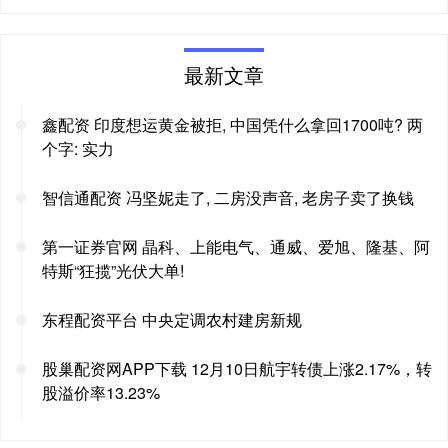
最新文章
鑫配资 印度想运黄金被拒, 中国凭什么拿回1700吨? 两
个字: 实力
智信通配资 冯坚妮走了, 二房没声音, 老房子卖了换钱
第一证券官网 晶科、上能电气、通威、爱旭、隆基、阿
特斯“狂揽”光伏大单!
东程配资平台 中央定调农村建房新规
股巢配资网APP下载 12月10日航宇转债上涨2.17%，转
股溢价率13.23%