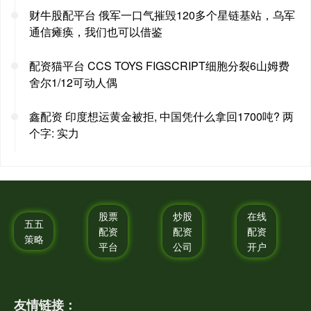
财牛股配平台 俄军一口气摧毁120多个星链基站，乌军
通信瘫痪，我们也可以借鉴
配资猫平台 CCS TOYS FIGSCRIPT细胞分裂6山姆费
舍尔1/12可动人偶
鑫配资 印度想运黄金被拒, 中国凭什么拿回1700吨? 两
个字: 实力
股票
炒股
在线
五五
配资
配资
配资
策略
平台
公司
开户
友情链接：