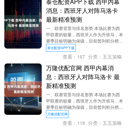
泰仓配资APP下载 西甲内幕
消息：西班牙人对阵马洛卡
最新精准预测
一、联赛背景与排名形势 本场比赛为西
甲联赛的较量，西班牙人作为升班马，本
赛季目标明确为保级，目前暂列积分榜中
下游，距离降级区仅有微弱优势。马洛卡
泰仓配资APP下载
则以稳健表现稳居....
查看：
167
分类：
五五策略
万隆优配官网 西甲内幕消
息：西班牙人对阵马洛卡 最
新精准预测
一、联赛背景与排名形势 本场比赛为西
甲联赛的较量，西班牙人作为升班马，本
赛季目标明确为保级，目前暂列积分榜中
下游，距离降级区仅有微弱优势。马洛卡
万隆优配官网
则以稳健表现稳居....
查看：
118
分类：
五五策略