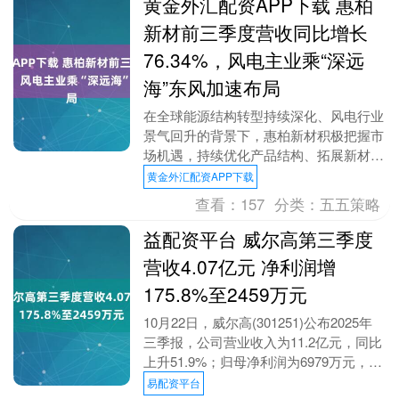
黄金外汇配资APP下载 惠柏
新材前三季度营收同比增长
76.34%，风电主业乘“深远
海”东风加速布局
在全球能源结构转型持续深化、风电行业
景气回升的背景下，惠柏新材积极把握市
场机遇，持续优化产品结构、拓展新材料
应用领域，推动业绩稳步提升。 10月29
黄金外汇配资APP下载
日，惠柏新材....
查看：
157
分类：
五五策略
益配资平台 威尔高第三季度
营收4.07亿元 净利润增
175.8%至2459万元
10月22日，威尔高(301251)公布2025年
三季报，公司营业收入为11.2亿元，同比
上升51.9%；归母净利润为6979万元，同
比上升48.1%；扣非归母....
易配资平台