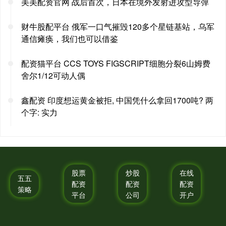
美美配资官网 战后首次，日本在境外发射进攻型导弹
财牛股配平台 俄军一口气摧毁120多个星链基站，乌军
通信瘫痪，我们也可以借鉴
配资猫平台 CCS TOYS FIGSCRIPT细胞分裂6山姆费
舍尔1/12可动人偶
鑫配资 印度想运黄金被拒, 中国凭什么拿回1700吨? 两
个字: 实力
股票
炒股
在线
五五
配资
配资
配资
策略
平台
公司
开户