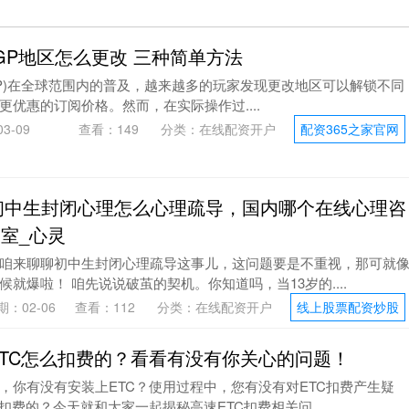
XGP地区怎么更改 三种简单方法
ss(XGP)在全球范围内的普及，越来越多的玩家发现更改地区可以解锁不同
优惠的订阅价格。然而，在实际操作过....
3-09
查看：
149
分类：
在线配资开户
配资365之家官网
初中生封闭心理怎么心理疏导，国内哪个在线心理咨
室_心灵
咱来聊聊初中生封闭心理疏导这事儿，这问题要是不重视，那可就
就爆啦！ 咱先说说破茧的契机。你知道吗，当13岁的....
期：02-06
查看：
112
分类：
在线配资开户
线上股票配资炒股
ETC怎么扣费的？看看有没有你关心的问题！
，你有没有安装上ETC？使用过程中，您有没有对ETC扣费产生疑
扣费的？今天就和大家一起揭秘高速ETC扣费相关问....