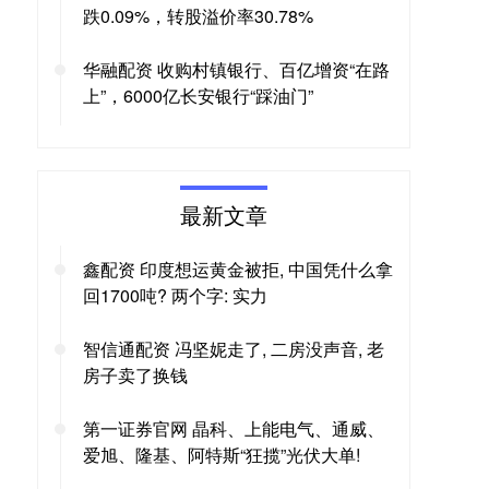
跌0.09%，转股溢价率30.78%
华融配资 收购村镇银行、百亿增资“在路
上”，6000亿长安银行“踩油门”
最新文章
鑫配资 印度想运黄金被拒, 中国凭什么拿
回1700吨? 两个字: 实力
智信通配资 冯坚妮走了, 二房没声音, 老
房子卖了换钱
第一证券官网 晶科、上能电气、通威、
爱旭、隆基、阿特斯“狂揽”光伏大单!