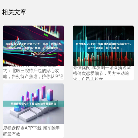
相关文章
股票配资交易平台 赴新生之
奇侠优配 20岁刘一诺直播透露
约：北医三院待产包的贴心攻
檀健次恋爱细节，男方主动追
略，告别待产焦虑，护你从容迎
求，自己非粉丝
宝
易操盘配资APP下载 新车除甲
醛最有效