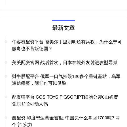
最新文章
牛客栈配资平台 隆美尔手里明明还有兵权，为什么宁可
服毒也不背叛德国？
美美配资官网 战后首次，日本在境外发射进攻型导弹
财牛股配平台 俄军一口气摧毁120多个星链基站，乌军
通信瘫痪，我们也可以借鉴
配资猫平台 CCS TOYS FIGSCRIPT细胞分裂6山姆费
舍尔1/12可动人偶
鑫配资 印度想运黄金被拒, 中国凭什么拿回1700吨? 两
个字: 实力