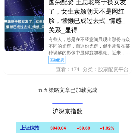
国荣配资 王思聪终于换女友
了，女生素颜朝天不是网红
脸，懒懒已成过去式_情感_
关系_显得
有些人，总是在不经意间展现出那份与众
不同的光辉，而这份光辉，似乎常常在某
种误解的影像中显得愈加模糊。近来，一
则机场的偶遇引起了人们的热议，王思聪
国融配资
与一位新女友并肩....
查看：
174
分类：
股票配资平台
五五策略文章已加载完成
沪深京指数
上证综指
3940.04
+39.68
+1.02%