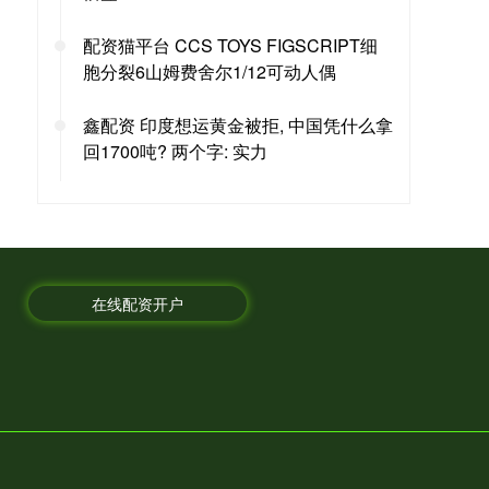
配资猫平台 CCS TOYS FIGSCRIPT细
胞分裂6山姆费舍尔1/12可动人偶
鑫配资 印度想运黄金被拒, 中国凭什么拿
回1700吨? 两个字: 实力
在线配资开户