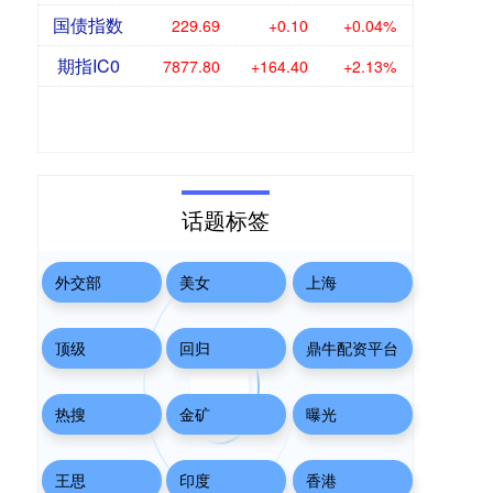
国债指数
229.69
+0.10
+0.04%
期指IC0
7877.80
+164.40
+2.13%
话题标签
外交部
美女
上海
顶级
回归
鼎牛配资平台
热搜
金矿
曝光
王思
印度
香港