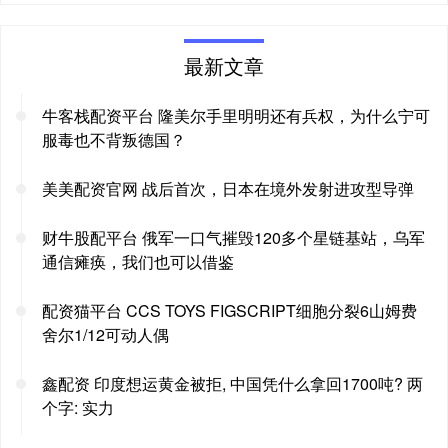
最新文章
牛客栈配资平台 隆美尔手里明明还有兵权，为什么宁可
服毒也不背叛德国？
美美配资官网 战后首次，日本在境外发射进攻型导弹
财牛股配平台 俄军一口气摧毁120多个星链基站，乌军
通信瘫痪，我们也可以借鉴
配资猫平台 CCS TOYS FIGSCRIPT细胞分裂6山姆费
舍尔1/12可动人偶
鑫配资 印度想运黄金被拒, 中国凭什么拿回1700吨? 两
个字: 实力