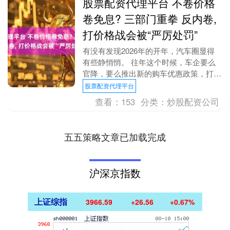
股票配资代理平台 不卷价格
卷免息? 三部门重拳 反内卷,
打价格战会被“严厉处罚”
有没有发现2026年的开年，汽车圈显得
有些静悄悄。 往年这个时候，车企要么
官降，要么推出新的购车优惠政策，打响
今年车市价格内卷的第一枪，汽车价格从
股票配资代理平台
年头卷到年尾，....
查看：
153
分类：
炒股配资公司
五五策略文章已加载完成
沪深京指数
上证综指
3966.59
+26.56
+0.67%