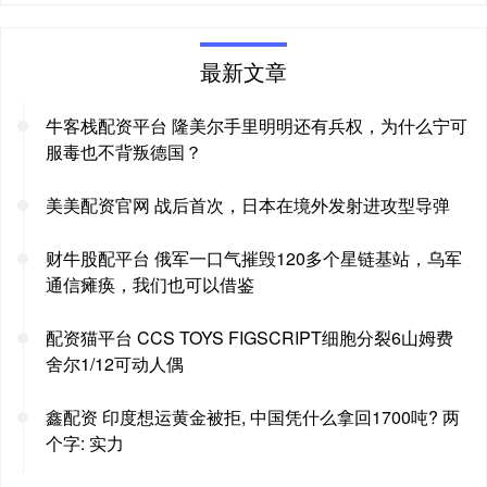
最新文章
牛客栈配资平台 隆美尔手里明明还有兵权，为什么宁可
服毒也不背叛德国？
美美配资官网 战后首次，日本在境外发射进攻型导弹
财牛股配平台 俄军一口气摧毁120多个星链基站，乌军
通信瘫痪，我们也可以借鉴
配资猫平台 CCS TOYS FIGSCRIPT细胞分裂6山姆费
舍尔1/12可动人偶
鑫配资 印度想运黄金被拒, 中国凭什么拿回1700吨? 两
个字: 实力