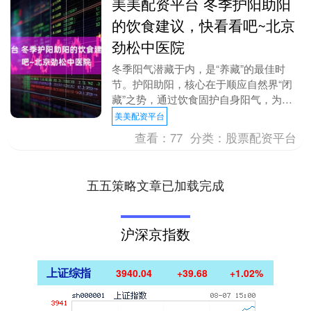
美美配资平台 冬季护阳助阳
的饮食建议，快看看吧~北京
劲松中医院
冬季阳气潜藏于内，是“养藏”的最佳时
节。护阳助阳，核心在于顺应自然界“闭
藏”之势，通过饮食固护自身阳气，为来
年健康蓄积能量。此处的“阳”是中医概
美美配资平台
念，指身体温暖、....
查看：
77
分类：
股票配资平台
五五策略文章已加载完成
沪深京指数
上证综指
3940.04
+39.68
+1.02%