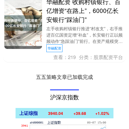
华融配资 收购村镇银行、百
亿增资“在路上”，6000亿长
安银行“踩油门”
左手收购村镇银行推进“村改支”，右手推
进百亿国资定增“补血”，长安银行正以频
频动作“急踩油门”前行。在资产规模突破
6000亿元的节点上，这场“一手整合、一
华融配资
手补血....
查看：
219
分类：
股票配资平台
五五策略文章已加载完成
沪深京指数
上证综指
3940.04
+39.68
+1.02%