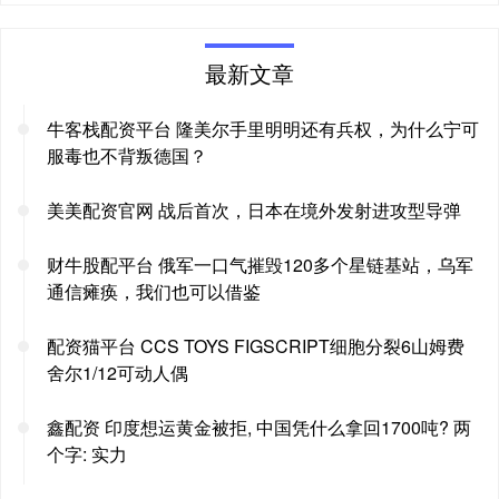
最新文章
牛客栈配资平台 隆美尔手里明明还有兵权，为什么宁可
服毒也不背叛德国？
美美配资官网 战后首次，日本在境外发射进攻型导弹
财牛股配平台 俄军一口气摧毁120多个星链基站，乌军
通信瘫痪，我们也可以借鉴
配资猫平台 CCS TOYS FIGSCRIPT细胞分裂6山姆费
舍尔1/12可动人偶
鑫配资 印度想运黄金被拒, 中国凭什么拿回1700吨? 两
个字: 实力