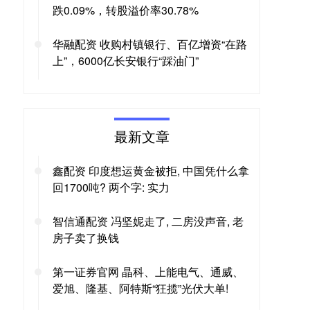
跌0.09%，转股溢价率30.78%
华融配资 收购村镇银行、百亿增资“在路
上”，6000亿长安银行“踩油门”
最新文章
鑫配资 印度想运黄金被拒, 中国凭什么拿
回1700吨? 两个字: 实力
智信通配资 冯坚妮走了, 二房没声音, 老
房子卖了换钱
第一证券官网 晶科、上能电气、通威、
爱旭、隆基、阿特斯“狂揽”光伏大单!