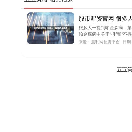
股市配资官网 很多
很多人一提到帕金森病，第
帕金森病中关于“抖”和“不抖”
来源：股利网配资平台
日期：
五五